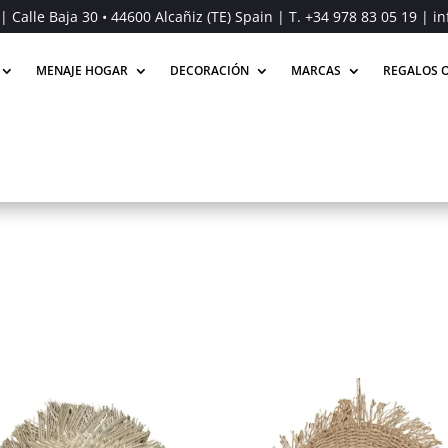
| Calle Baja 30 • 44600 Alcañiz (TE) Spain | T.
+34 978 83 05 19
| in
MENAJE HOGAR
DECORACIÓN
MARCAS
REGALOS O