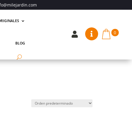
fo@milejardin.com
RIGINALES
0


BLOG