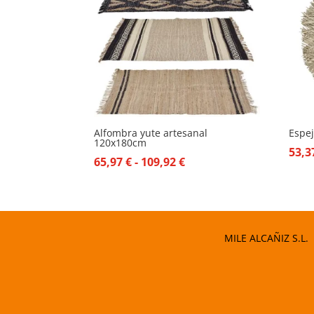
Alfombra yute artesanal
Espe
120x180cm
53,
Rango
65,97
€
-
109,92
€
de
precios:
desde
65,97 €
MILE ALCAÑIZ S.L.
hasta
109,92 €