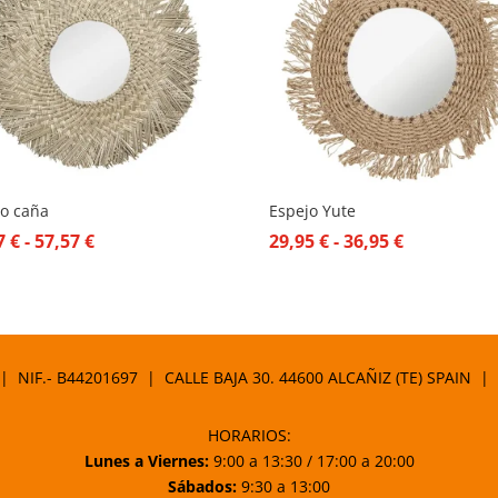
jo caña
Espejo Yute
Rango
Rango
37
€
-
57,57
€
29,95
€
-
36,95
€
de
de
precios:
precios:
desde
desde
53,37 €
29,95 €
 | NIF.- B44201697 | CALLE BAJA 30. 44600 ALCAÑIZ (TE) SPAIN |
hasta
hasta
57,57 €
36,95 €
HORARIOS:
Lunes a Viernes:
9:00 a 13:30 / 17:00 a 20:00
Sábados:
9:30 a 13:00