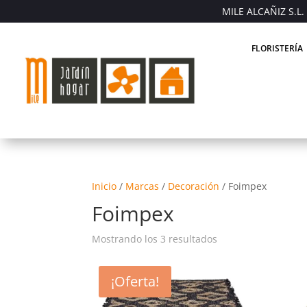
MILE ALCAÑIZ S.L. 
FLORISTERÍA
Inicio
/
Marcas
/
Decoración
/
Foimpex
Foimpex
Mostrando los 3 resultados
¡Oferta!