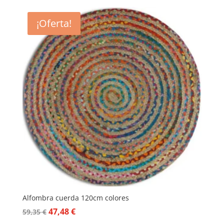
¡Oferta!
Alfombra cuerda 120cm colores
El
El
47,48
€
59,35
€