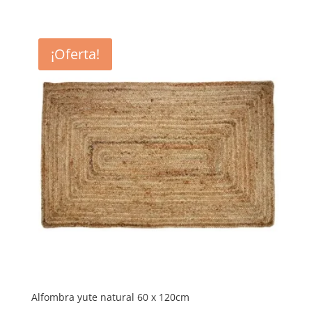
precio
precio
original
actual
era:
es:
¡Oferta!
36,25 €.
29,00 €.
Alfombra yute natural 60 x 120cm