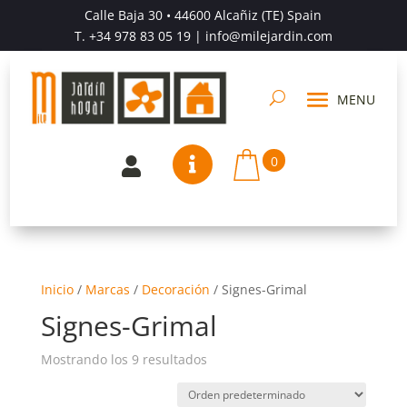
Calle Baja 30 • 44600 Alcañiz (TE) Spain
T.
+34 978 83 05 19
| info@milejardin.com
0


Inicio
/
Marcas
/
Decoración
/
Signes-Grimal
Signes-Grimal
Mostrando los 9 resultados