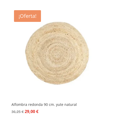
precio
precio
original
actual
era:
es:
¡Oferta!
59,35 €.
47,48 €.
Alfombra redonda 90 cm. yute natural
El
El
29,00
€
36,25
€