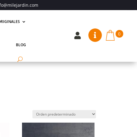
fo@milejardin.com
RIGINALES
0


BLOG