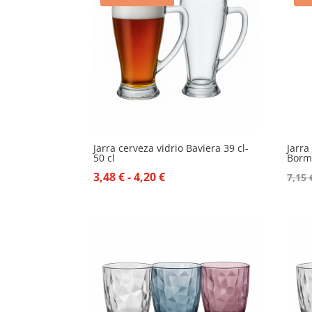
Jarra cerveza vidrio Baviera 39 cl-
Jarra
50 cl
Bormi
Rango
3,48
€
-
4,20
€
7,15
de
precios:
desde
3,48 €
hasta
4,20 €