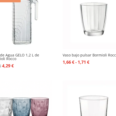
 de Agua GELO 1,2 L de
Vaso bajo pulsar Bormioli Roc
oli Rocco
Rango
1,66
€
-
1,71
€
El
El
4,29
€
€
de
precio
precio
precios:
original
actual
desde
era:
es:
1,66 €
7,15 €.
4,29 €.
hasta
1,71 €