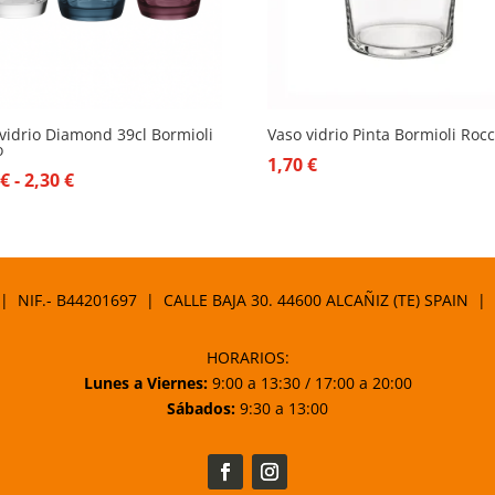
vidrio Diamond 39cl Bormioli
Vaso vidrio Pinta Bormioli Roc
o
1,70
€
Rango
0
€
-
2,30
€
de
precios:
desde
2,00 €
 | NIF.- B44201697 | CALLE BAJA 30. 44600 ALCAÑIZ (TE) SPAIN |
hasta
2,30 €
HORARIOS:
Lunes a Viernes:
9:00 a 13:30 / 17:00 a 20:00
Sábados:
9:30 a 13:00