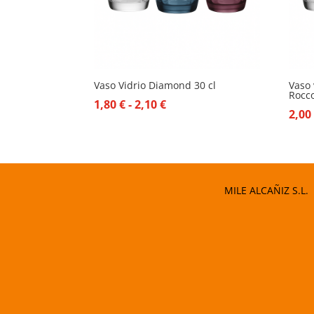
Vaso Vidrio Diamond 30 cl
Vaso 
Rocc
Rango
1,80
€
-
2,10
€
2,0
de
precios:
desde
1,80 €
MILE ALCAÑIZ S.L.
hasta
2,10 €