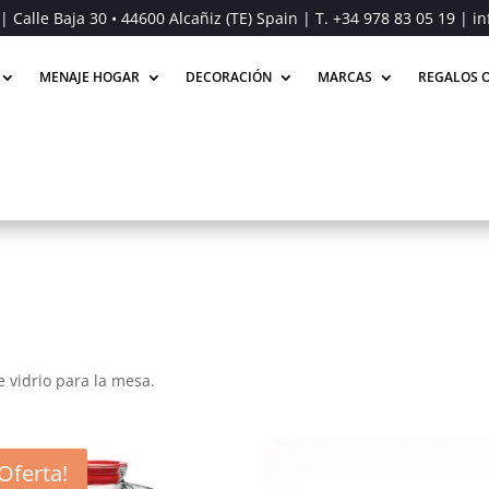
| Calle Baja 30 • 44600 Alcañiz (TE) Spain | T.
+34 978 83 05 19
| in
MENAJE HOGAR
DECORACIÓN
MARCAS
REGALOS O
 vidrio para la mesa.
¡Oferta!