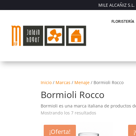
MILE ALCAÑIZ S.L. 
FLORISTERÍA
Inicio
/
Marcas
/
Menaje
/
Bormioli Rocco
Bormioli Rocco
Bormioli es una marca italiana de productos de
Mostrando los 7 resultados
¡Oferta!