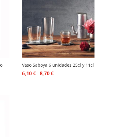
co
Vaso Saboya 6 unidades 25cl y 11cl
Rango
6,10
€
-
8,70
€
de
precios:
desde
6,10 €
hasta
8,70 €