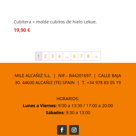
Cubitera + molde cubitos de hielo Lekue.
19,90
€
1
2
3
4
…
6
7
8
→
MILE ALCAÑIZ S.L. | NIF.- B44201697 | CALLE BAJA
30. 44600 ALCAÑIZ (TE) SPAIN | T.
+34 978 83 05 19
HORARIOS:
Lunes a Viernes:
9:00 a 13:30 / 17:00 a 20:00
Sábados:
9:30 a 13:00