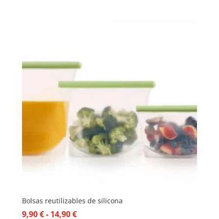
precio
precio
original
actual
era:
es:
24,50 €.
12,25 €.
Bolsas reutilizables de silicona
Rango
9,90
€
-
14,90
€