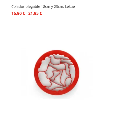
Colador plegable 18cm y 23cm. Lekue
Rango
16,90
€
-
21,95
€
de
precios:
desde
16,90 €
hasta
21,95 €