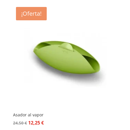
¡Oferta!
Asador al vapor
El
El
12,25
€
24,50
€