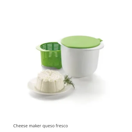
de
precios:
desde
9,90 €
hasta
14,90 €
Cheese maker queso fresco