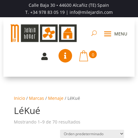
Calle Baja 30 • 44600 Alcañiz (TE) Spain
T.
+34 978 83 05 19
| info@milejardin.com
0


Inicio
/
Marcas
/
Menaje
/
LéKué
LéKué
Mostrando 1–9 de 70 resultados