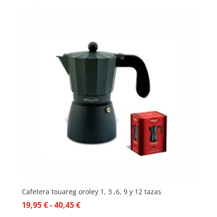
Cafetera touareg oroley 1, 3 ,6, 9 y 12 tazas
Rango
19,95
€
-
40,45
€