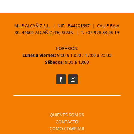
de
precios:
desde
19,95 €
MILE ALCAÑIZ S.L. | NIF.- B44201697 | CALLE BAJA
hasta
30. 44600 ALCAÑIZ (TE) SPAIN | T.
+34 978 83 05 19
40,45 €
HORARIOS:
Lunes a Viernes:
9:00 a 13:30 / 17:00 a 20:00
Sábados:
9:30 a 13:00
QUIENES SOMOS
CONTACTO
COMO COMPRAR