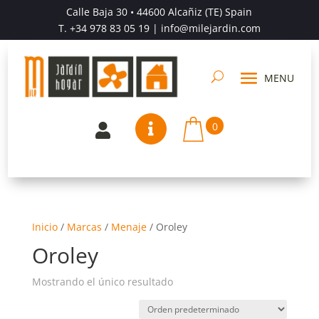
Calle Baja 30 • 44600 Alcañiz (TE) Spain
T.
+34 978 83 05 19
| info@milejardin.com
0


Inicio
/
Marcas
/
Menaje
/
Oroley
Oroley
Mostrando el único resultado