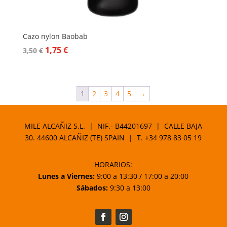
Cazo nylon Baobab
El
El
1,75
€
3,50
€
precio
precio
original
actual
era:
es:
1
2
3
4
5
→
3,50 €.
1,75 €.
MILE ALCAÑIZ S.L. | NIF.- B44201697 | CALLE BAJA
30. 44600 ALCAÑIZ (TE) SPAIN | T.
+34 978 83 05 19
HORARIOS:
Lunes a Viernes:
9:00 a 13:30 / 17:00 a 20:00
Sábados:
9:30 a 13:00