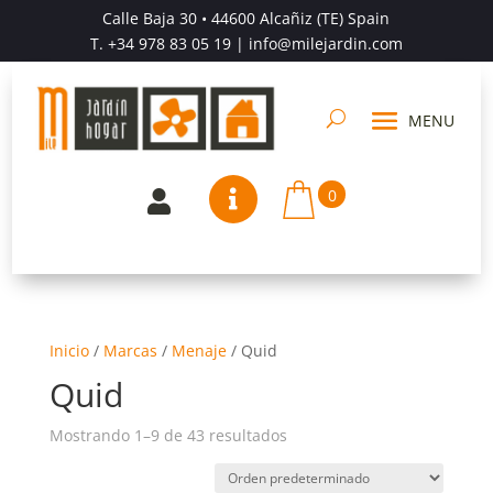
Calle Baja 30 • 44600 Alcañiz (TE) Spain
T.
+34 978 83 05 19
| info@milejardin.com
0


Inicio
/
Marcas
/
Menaje
/
Quid
Quid
Mostrando 1–9 de 43 resultados