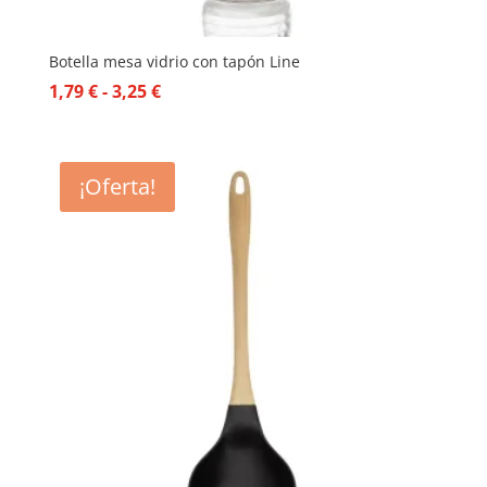
Botella mesa vidrio con tapón Line
Rango
1,79
€
-
3,25
€
de
precios:
desde
¡Oferta!
1,79 €
hasta
3,25 €