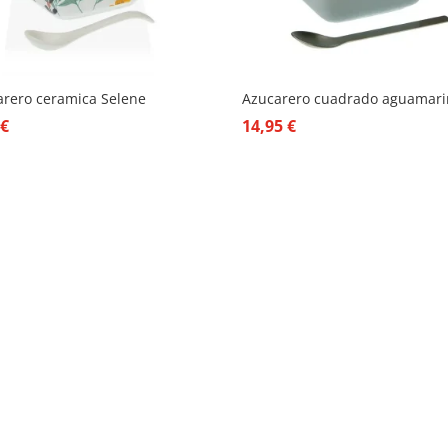
arero ceramica Selene
Azucarero cuadrado aguamar
5
€
14,95
€