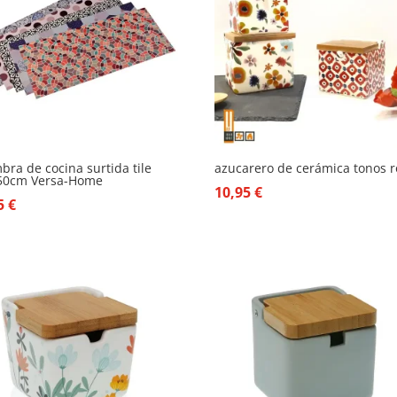
bra de cocina surtida tile
azucarero de cerámica tonos r
50cm Versa-Home
10,95
€
55
€