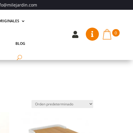
fo@milejardin.com
RIGINALES
0


BLOG