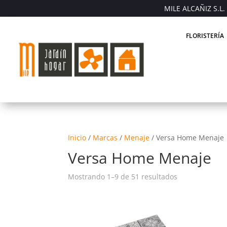
MILE ALCAÑIZ S.L. 
FLORISTERÍA
Inicio
/
Marcas
/
Menaje
/
Versa Home Menaje
Versa Home Menaje
Mostrando 1–9 de 51 resultados