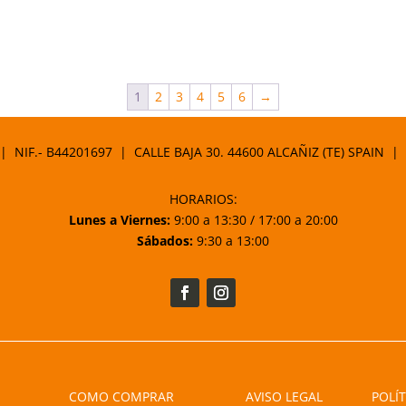
1
2
3
4
5
6
→
 | NIF.- B44201697 | CALLE BAJA 30. 44600 ALCAÑIZ (TE) SPAIN |
HORARIOS:
Lunes a Viernes:
9:00 a 13:30 / 17:00 a 20:00
Sábados:
9:30 a 13:00
COMO COMPRAR
AVISO LEGAL
POLÍT