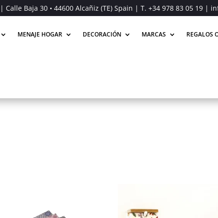
| Calle Baja 30 • 44600 Alcañiz (TE) Spain | T.
+34 978 83 05 19
| in
MENAJE HOGAR
DECORACIÓN
MARCAS
REGALOS O