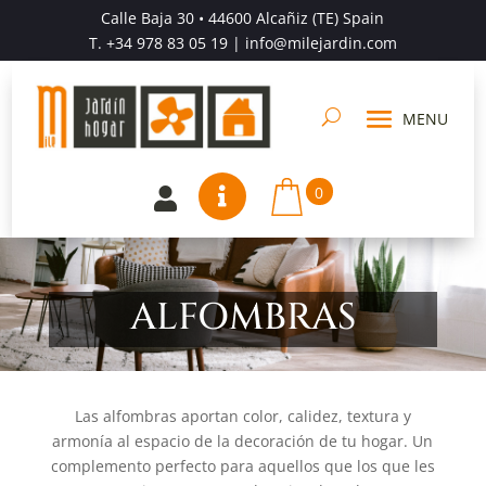
Calle Baja 30 • 44600 Alcañiz (TE) Spain
T.
+34 978 83 05 19
| info@milejardin.com
0


ALFOMBRAS
Las alfombras aportan color, calidez, textura y
armonía al espacio de la decoración de tu hogar. Un
complemento perfecto para aquellos que los que les