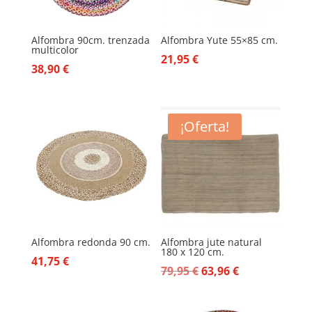
Alfombra 90cm. trenzada
Alfombra Yute 55×85 cm.
multicolor
21,95
€
38,90
€
¡Oferta!
Alfombra redonda 90 cm.
Alfombra jute natural
180 x 120 cm.
41,75
€
El
El
79,95
€
63,96
€
precio
precio
original
actual