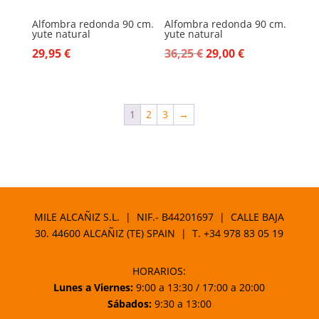
Alfombra redonda 90 cm.
Alfombra redonda 90 cm.
yute natural
yute natural
El
El
29,95
€
36,25
€
29,00
€
precio
precio
original
actual
era:
es:
1
2
3
→
36,25 €.
29,00 €.
MILE ALCAÑIZ S.L. | NIF.- B44201697 | CALLE BAJA
30. 44600 ALCAÑIZ (TE) SPAIN | T.
+34 978 83 05 19
HORARIOS:
Lunes a Viernes:
9:00 a 13:30 / 17:00 a 20:00
Sábados:
9:30 a 13:00