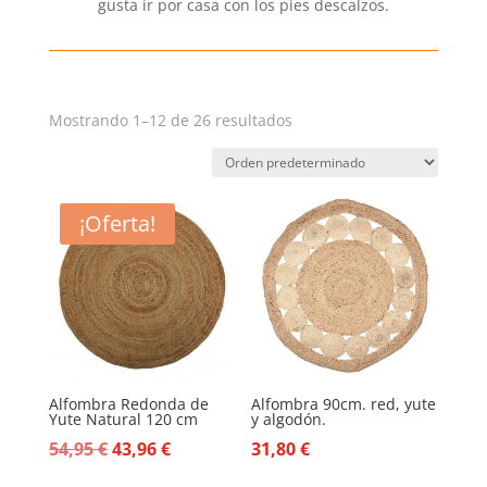
gusta ir por casa con los pies descalzos.
Mostrando 1–12 de 26 resultados
¡Oferta!
Alfombra Redonda de
Alfombra 90cm. red, yute
Yute Natural 120 cm
y algodón.
El
El
54,95
€
43,96
€
31,80
€
precio
precio