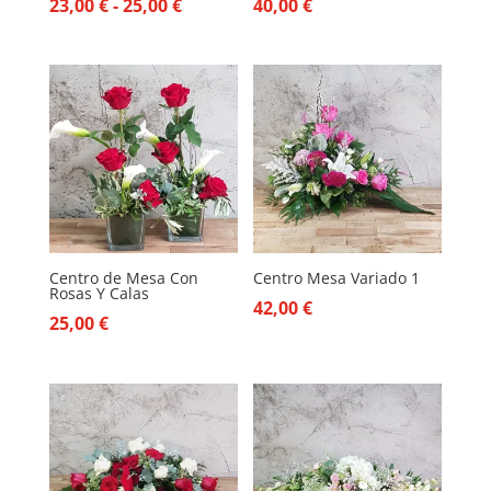
Rango
23,00
€
-
25,00
€
40,00
€
de
precios:
desde
23,00 €
hasta
25,00 €
Centro de Mesa Con
Centro Mesa Variado 1
Rosas Y Calas
42,00
€
25,00
€