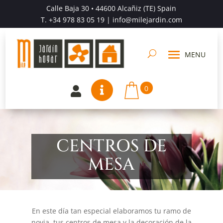
Calle Baja 30 • 44600 Alcañiz (TE) Spain
T.
+34 978 83 05 19
| info@milejardin.com
0


CENTROS DE
MESA
En este día tan especial elaboramos tu ramo de
novia, tus centros de mesa y la decoración de la