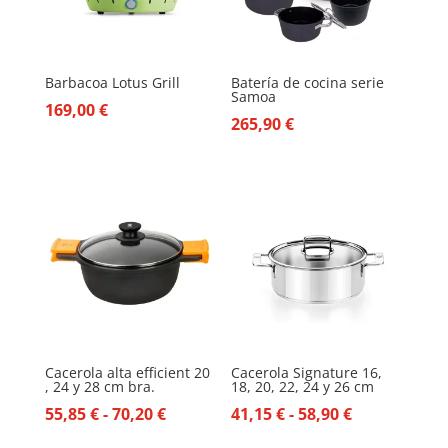
Barbacoa Lotus Grill
Batería de cocina serie
Samoa
169,00
€
265,90
€
Cacerola alta efficient 20
Cacerola Signature 16,
, 24 y 28 cm bra.
18, 20, 22, 24 y 26 cm
Rango
Rango
55,85
€
-
70,20
€
41,15
€
-
58,90
€
de
de