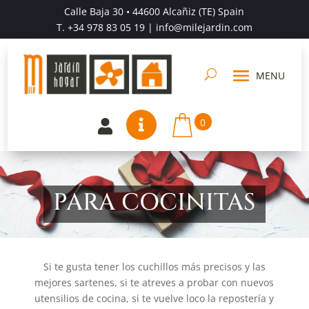
Calle Baja 30 • 44600 Alcañiz (TE) Spain
T.
+34 978 83 05 19
| info@milejardin.com
0


PARA COCINITAS
Si te gusta tener los cuchillos más precisos y las
mejores sartenes, si te atreves a probar con nuevos
utensilios de cocina, si te vuelve loco la repostería y