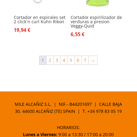
Cortador en espirales set
Cortador espirilizador de
2 click`n curl Kuhn Rikon
verduras a presion
Veggy-Quid
19,94
€
6,55
€
1
2
3
4
5
6
7
→
MILE ALCAÑIZ S.L. | NIF.- B44201697 | CALLE BAJA
30. 44600 ALCAÑIZ (TE) SPAIN | T.
+34 978 83 05 19
HORARIOS:
Lunes a Viernes:
9:00 a 13:30 / 17:00 a 20:00