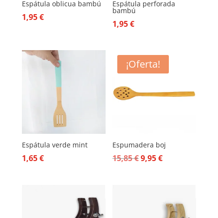
Espátula oblicua bambú
Espátula perforada
bambú
1,95
€
1,95
€
¡Oferta!
Espátula verde mint
Espumadera boj
El
El
1,65
€
15,85
€
9,95
€
precio
precio
original
actual
era:
es:
15,85 €.
9,95 €.