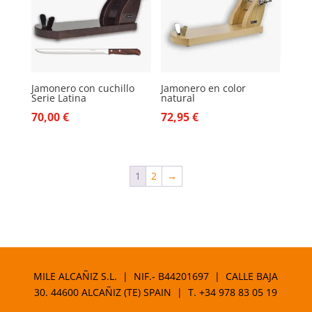
Jamonero con cuchillo
Jamonero en color
Serie Latina
natural
70,00
€
72,95
€
1
2
→
MILE ALCAÑIZ S.L. | NIF.- B44201697 | CALLE BAJA
30. 44600 ALCAÑIZ (TE) SPAIN | T.
+34 978 83 05 19