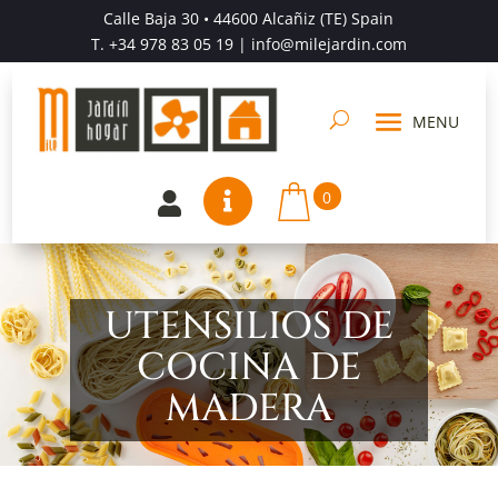
Calle Baja 30 • 44600 Alcañiz (TE) Spain
T.
+34 978 83 05 19
| info@milejardin.com
0


UTENSILIOS DE
COCINA DE
MADERA