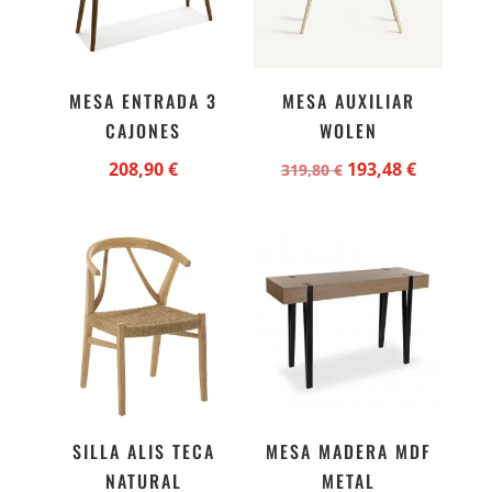
MESA ENTRADA 3
MESA AUXILIAR
CAJONES
WOLEN
El
El
208,90
€
193,48
€
319,80
€
precio
precio
original
actual
era:
es:
319,80 €.
193,48 €.
SILLA ALIS TECA
MESA MADERA MDF
NATURAL
METAL