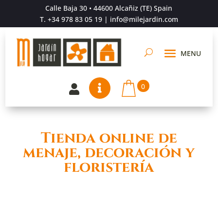
Calle Baja 30 • 44600 Alcañiz (TE) Spain
T.
+34 978 83 05 19
| info@milejardin.com
0


Tienda online de
menaje, decoración y
floristería