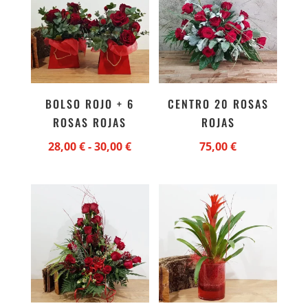
BOLSO ROJO + 6
CENTRO 20 ROSAS
ROSAS ROJAS
ROJAS
Rango
28,00
€
-
30,00
€
75,00
€
de
precios:
desde
28,00 €
hasta
30,00 €