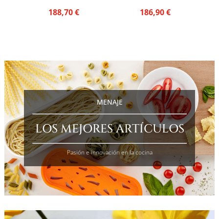
188,70
€
186,90
€
MENAJE
LOS MEJORES ARTÍCULOS
Pasión e innovación en la cocina