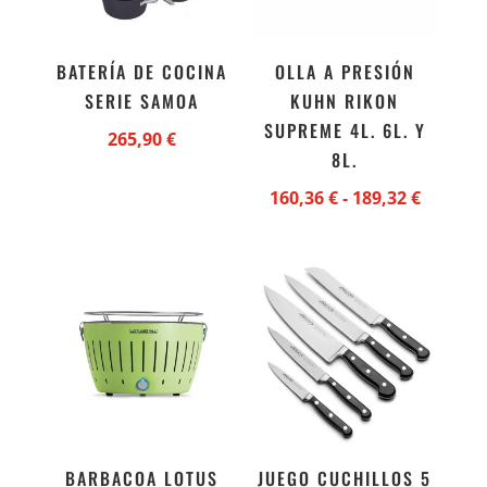
BATERÍA DE COCINA
OLLA A PRESIÓN
SERIE SAMOA
KUHN RIKON
SUPREME 4L. 6L. Y
265,90
€
8L.
Rango
160,36
€
-
189,32
€
de
precios:
desde
160,36 
hasta
189,32 
BARBACOA LOTUS
JUEGO CUCHILLOS 5