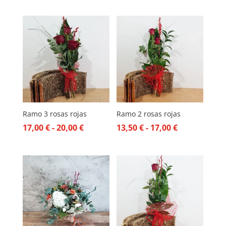
de
precios:
desde
28,00 €
hasta
31,00 €
Ramo 3 rosas rojas
Ramo 2 rosas rojas
Rango
Rango
17,00
€
-
20,00
€
13,50
€
-
17,00
€
de
de
precios:
precios:
desde
desde
17,00 €
13,50 €
hasta
hasta
20,00 €
17,00 €