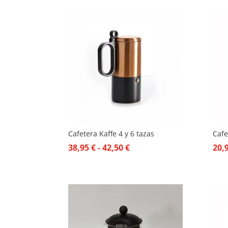
Cafetera Kaffe 4 y 6 tazas
Cafe
Rango
38,95
€
-
42,50
€
20,
de
precios:
desde
38,95 €
hasta
42,50 €