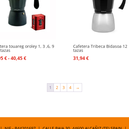
tera touareg oroley 1, 3 ,6, 9
Cafetera Tribeca Bidasoa 12
 tazas
tazas
Rango
95
€
-
40,45
€
31,94
€
de
precios:
desde
19,95 €
1
2
3
4
→
hasta
40,45 €
 | NIF.- B44201697 | CALLE BAJA 30. 44600 ALCAÑIZ (TE) SPAIN |