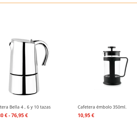
tera Bella 4 , 6 y 10 tazas
Cafetera émbolo 350ml.
Rango
80
€
-
76,95
€
10,95
€
de
precios: