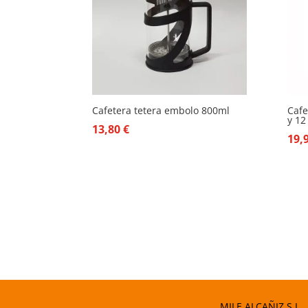
Cafetera tetera embolo 800ml
Cafe
y 12
13,80
€
19,
MILE ALCAÑIZ S.L.