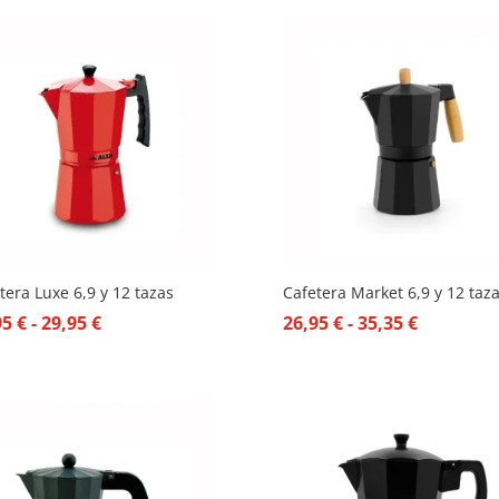
desde
55,80 €
hasta
76,95 €
tera Luxe 6,9 y 12 tazas
Cafetera Market 6,9 y 12 taz
Rango
Rango
95
€
-
29,95
€
26,95
€
-
35,35
€
de
de
precios:
precios:
desde
desde
20,95 €
26,95 €
hasta
hasta
29,95 €
35,35 €