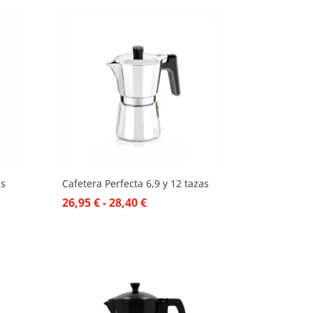
desde
20,82 €
hasta
37,05 €
as
Cafetera Perfecta 6,9 y 12 tazas
Rango
26,95
€
-
28,40
€
de
precios:
desde
26,95 €
hasta
28,40 €