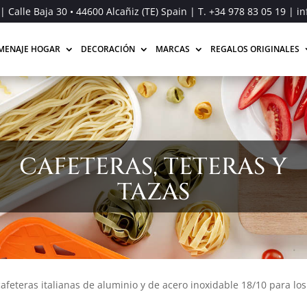
| Calle Baja 30 • 44600 Alcañiz (TE) Spain | T.
+34 978 83 05 19
| in
MENAJE HOGAR
DECORACIÓN
MARCAS
REGALOS ORIGINALES
CAFETERAS, TETERAS Y
TAZAS
afeteras italianas de aluminio y de acero inoxidable 18/10 para los