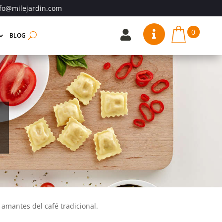
fo@milejardin.com
0


BLOG
 amantes del café tradicional.