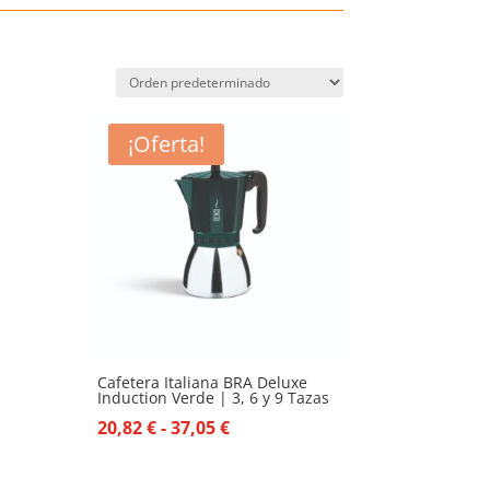
¡Oferta!
Cafetera Italiana BRA Deluxe
Induction Verde | 3, 6 y 9 Tazas
Rango
20,82
€
-
37,05
€
de
precios: