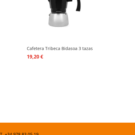
Cafetera Tribeca Bidasoa 3 tazas
19,20
€
 T.
+34 978 83 05 19