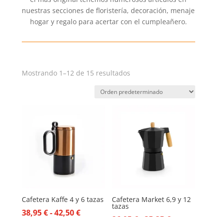
nuestras secciones de floristería, decoración, menaje
hogar y regalo para acertar con el cumpleañero.
Mostrando 1–12 de 15 resultados
Cafetera Kaffe 4 y 6 tazas
Cafetera Market 6,9 y 12
tazas
Rango
38,95
€
-
42,50
€