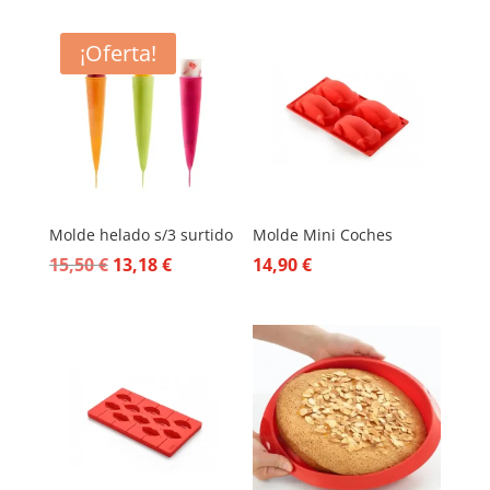
¡Oferta!
Molde helado s/3 surtido
Molde Mini Coches
El
El
15,50
€
13,18
€
14,90
€
precio
precio
original
actual
era:
es:
15,50 €.
13,18 €.