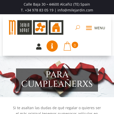
Calle Baja 30 • 44600 Alcañiz (TE) Spain
T.
+34 978 83 05 19
| info@milejardin.com
0


PARA
CUMPLEAÑERXS
Si te asaltan las dudas de qué regalar o quieres ser
el más original tenemos numerosos artículos en