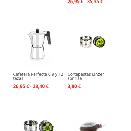
Rango
26,95
€
-
35,35
€
de
de
precios:
precios:
desde
desde
38,95 €
26,95 €
hasta
hasta
42,50 €
35,35 €
Cafetera Perfecta 6,9 y 12
Cortapastas Linzer
tazas
sonrisa
Rango
26,95
€
-
28,40
€
3,80
€
de
precios:
desde
26,95 €
hasta