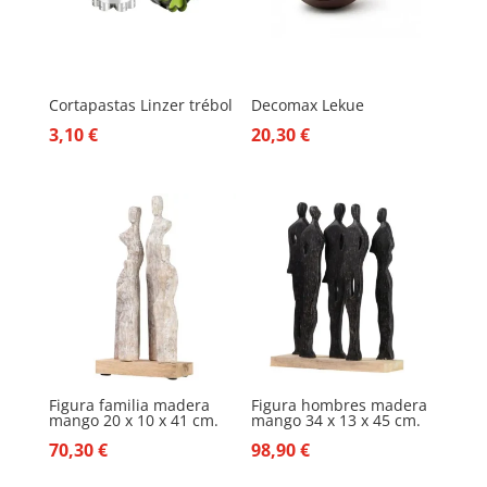
28,40 €
Cortapastas Linzer trébol
Decomax Lekue
3,10
€
20,30
€
Figura familia madera
Figura hombres madera
mango 20 x 10 x 41 cm.
mango 34 x 13 x 45 cm.
70,30
€
98,90
€