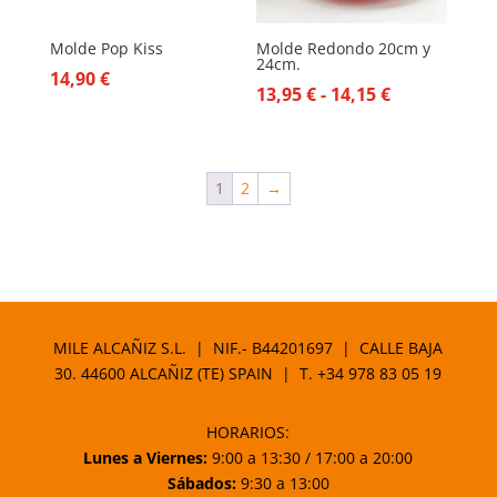
Molde Pop Kiss
Molde Redondo 20cm y
24cm.
14,90
€
Rango
13,95
€
-
14,15
€
de
precios:
desde
1
2
→
13,95 €
hasta
14,15 €
MILE ALCAÑIZ S.L. | NIF.- B44201697 | CALLE BAJA
30. 44600 ALCAÑIZ (TE) SPAIN | T.
+34 978 83 05 19
HORARIOS:
Lunes a Viernes:
9:00 a 13:30 / 17:00 a 20:00
Sábados:
9:30 a 13:00