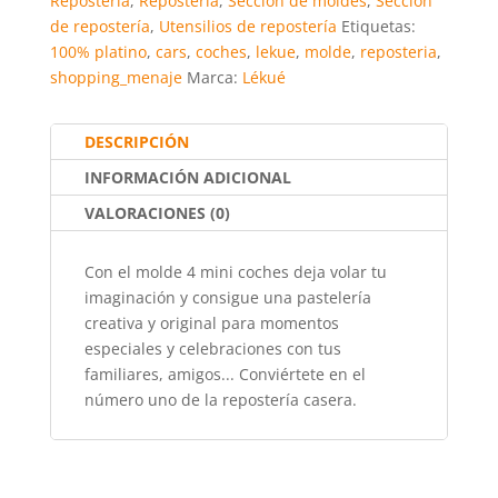
Repostería
,
Repostería
,
Sección de moldes
,
Sección
b
A
st
ar
de repostería
,
Utensilios de repostería
Etiquetas:
o
p
tir
100% platino
,
cars
,
coches
,
lekue
,
molde
,
reposteria
,
o
p
shopping_menaje
Marca:
Lékué
k
DESCRIPCIÓN
INFORMACIÓN ADICIONAL
VALORACIONES (0)
Con el molde 4 mini coches deja volar tu
imaginación y consigue una pastelería
creativa y original para momentos
especiales y celebraciones con tus
familiares, amigos... Conviértete en el
número uno de la repostería casera.