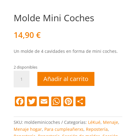
Molde Mini Coches
14,90
€
Un molde de 4 cavidades en forma de mini coches.
2 disponibles
Molde
Añadir al carrito
Mini
Coches
cantidad
F
T
E
W
Pi
C
a
w
m
h
nt
o
c
itt
ai
at
er
m
SKU:
moldeminicoches
Categorías:
LéKué
,
Menaje
,
e
er
l
s
e
p
Menaje hogar
,
Para cumpleañerxs
,
Repostería
,