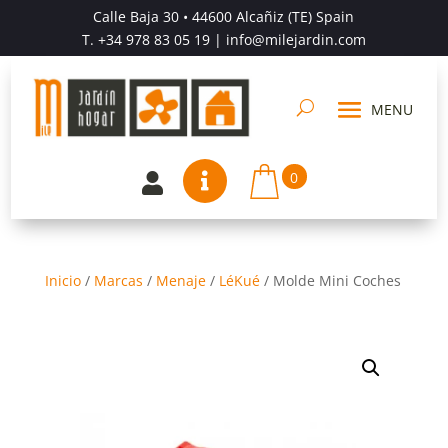
Calle Baja 30 • 44600 Alcañiz (TE) Spain
T.
+34 978 83 05 19
| info@milejardin.com
0


Inicio
/
Marcas
/
Menaje
/
LéKué
/
Molde Mini Coches