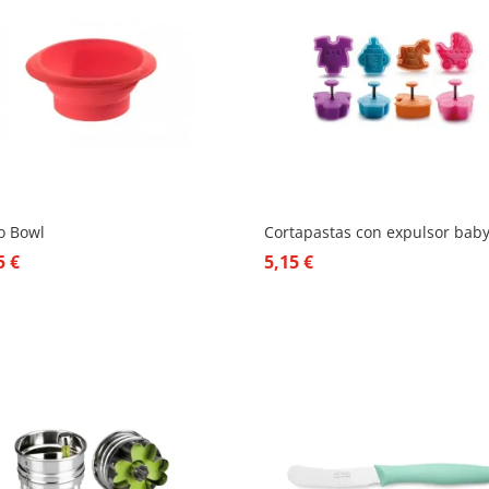
o Bowl
Cortapastas con expulsor bab
65
€
5,15
€