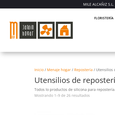
MILE ALCAÑIZ S.L. 
FLORISTERÍA
Inicio
/
Menaje hogar
/
Repostería
/
Utensilios 
Utensilios de reposter
Todos lo productos de silicona para repostería
Mostrando 1–9 de 26 resultados