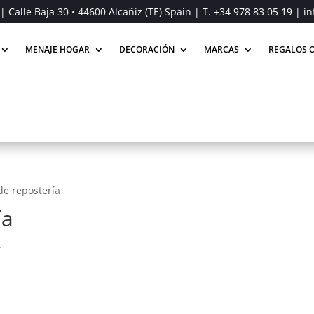
| Calle Baja 30 • 44600 Alcañiz (TE) Spain | T.
+34 978 83 05 19
| in
MENAJE HOGAR
DECORACIÓN
MARCAS
REGALOS O
de repostería
ía
.