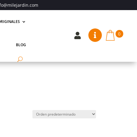
fo@milejardin.com
RIGINALES
0


BLOG