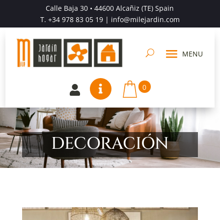
Calle Baja 30 • 44600 Alcañiz (TE) Spain
T.
+34 978 83 05 19
| info@milejardin.com
0


DECORACIÓN