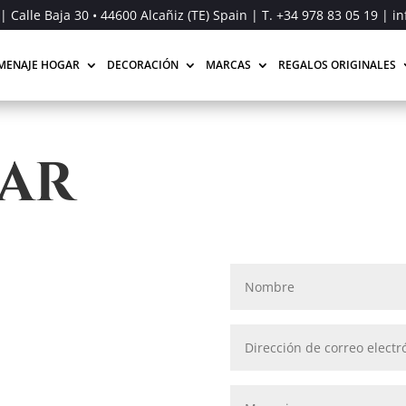
| Calle Baja 30 • 44600 Alcañiz (TE) Spain | T.
+34 978 83 05 19
| in
MENAJE HOGAR
DECORACIÓN
MARCAS
REGALOS ORIGINALES
AR