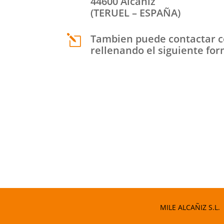
44600 Alcañiz
(TERUEL – ESPAÑA)
Tambien puede contactar c
l
rellenando el siguiente for
MILE ALCAÑIZ S.L.