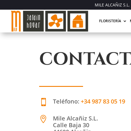
MILE ALCAÑIZ S.L. 
FLORISTERÍA
CONTACT
Teléfono:
+34 987 83 05 19

Mile Alcañiz S.L.

Calle Baja 30