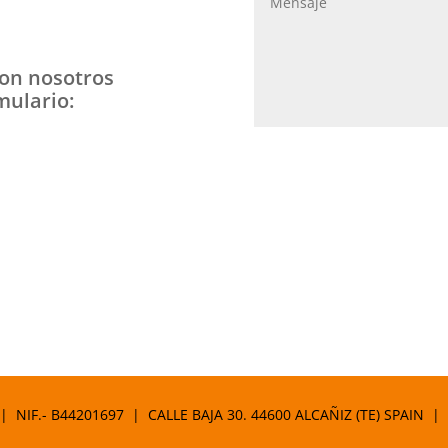
on nosotros
mulario:
 | NIF.- B44201697 | CALLE BAJA 30. 44600 ALCAÑIZ (TE) SPAIN |