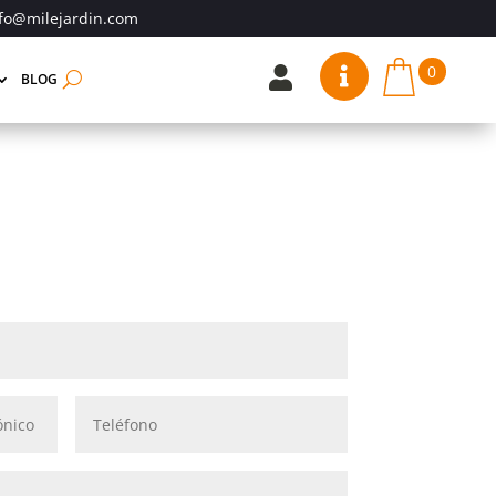
fo@milejardin.com
0


BLOG