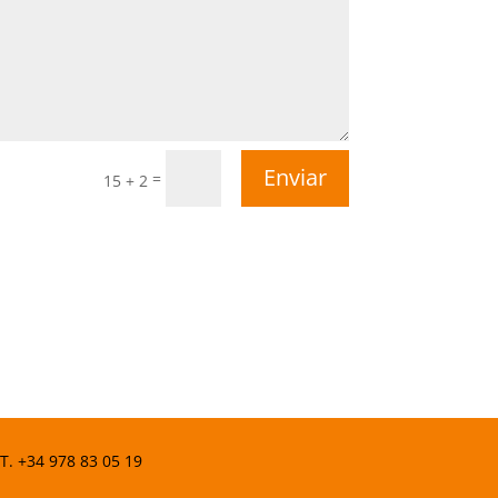
Enviar
=
15 + 2
 T.
+34 978 83 05 19