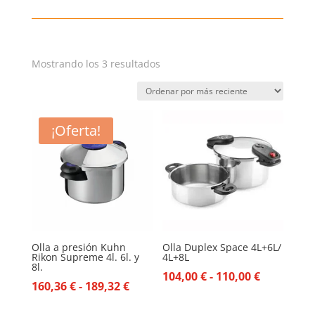
Ordenado
Mostrando los 3 resultados
por
los
últimos
¡Oferta!
Olla a presión Kuhn
Olla Duplex Space 4L+6L/
Rikon Supreme 4l. 6l. y
4L+8L
8l.
Rango
104,00
€
-
110,00
€
Rango
160,36
€
-
189,32
€
de
de
precios: