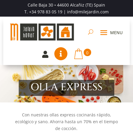
Calle Baja 30 • 44600 Alcañiz (TE) Spain
T.
+34 978 83 05 19
| info@milejardin.com
0


OLLA EXPRESS
Con nuestras ollas express cocinarás rápido,
ecológico y sano. Ahorra hasta un 70% en el tiempo
de cocción.