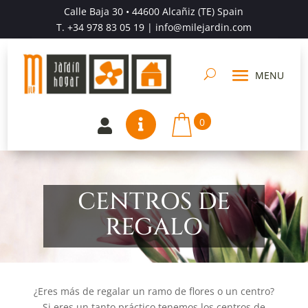
Calle Baja 30 • 44600 Alcañiz (TE) Spain
T.
+34 978 83 05 19
| info@milejardin.com
0


CENTROS DE
REGALO
¿Eres más de regalar un ramo de flores o un centro?
Si eres un tanto práctico tenemos los centros de