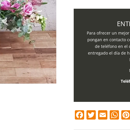
Flores
variadas
cantidad
ENT
Para ofrecer un mejor 
pongan en contacto c
de teléfono en el
entregado el día de h
Telé
F
T
E
W
a
w
m
h