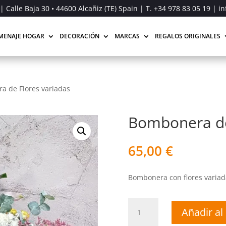
| Calle Baja 30 • 44600 Alcañiz (TE) Spain | T.
+34 978 83 05 19
| in
MENAJE HOGAR
DECORACIÓN
MARCAS
REGALOS ORIGINALES
a de Flores variadas
Bombonera de
65,00
€
Bombonera con flores variada
Bombonera
Añadir al 
de