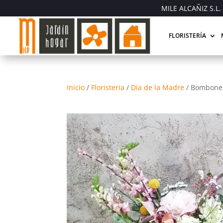
MILE ALCAÑIZ S.L. 
FLORISTERÍA
Inicio
/
Floristeria
/
Dia de la Madre
/
Bomboner