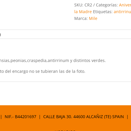
c
itt
ai
at
SKU:
CR2
Categorías:
Anive
e
er
l
s
la Madre
Etiquetas:
antirrin
Marca:
Mile
b
A
o
p
)
o
p
k
ias,peonias,craspedia,antirrinum y distintos verdes.
to del encargo no se tubieran las de la foto.
 | NIF.- B44201697 | CALLE BAJA 30. 44600 ALCAÑIZ (TE) SPAIN |