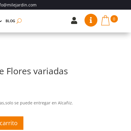
fo@milejardin.com
0


BLOG
 Flores variadas
s,solo se puede entregar en Alcañiz.
carrito