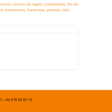
er
m
rsarios
,
Centros de regalo
,
Cumpleaños
,
Dia de
e
p
um
,
bombonera
,
hortensias
,
peonias
,
salix
st
ar
tir
 T.
+34 978 83 05 19