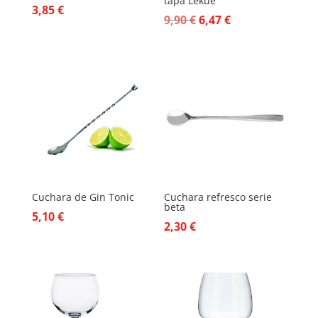
tapa Lekue
3,85
€
El
El
9,90
€
6,47
€
precio
precio
original
actual
era:
es:
9,90 €.
6,47 €.
Cuchara de Gin Tonic
Cuchara refresco serie
beta
5,10
€
2,30
€