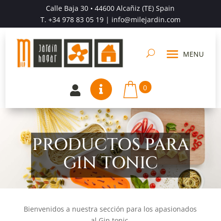
Calle Baja 30 • 44600 Alcañiz (TE) Spain
T.
+34 978 83 05 19
| info@milejardin.com
0


PRODUCTOS PARA
GIN TONIC
Bienvenidos a nuestra sección para los apasionados
al Gin tonic.