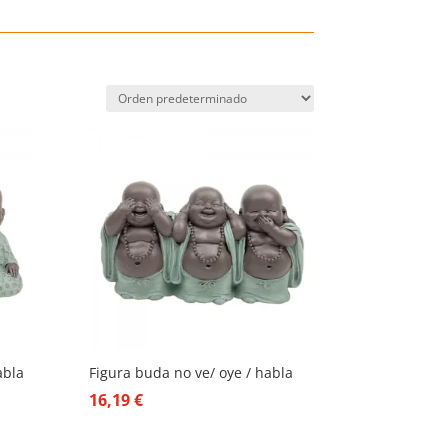
abla
Figura buda no ve/ oye / habla
16,19
€