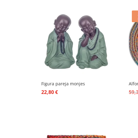
Figura pareja monjes
Alfo
22,80
€
59,