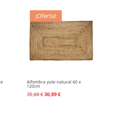
¡Oferta!
te
Alfombra yute natural 60 x
120cm
El
El
35,60
€
30,89
€
precio
precio
original
actual
era:
es:
35,60 €.
30,89 €.