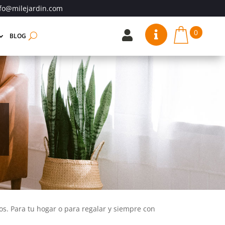
fo@milejardin.com
0


BLOG
os. Para tu hogar o para regalar y siempre con