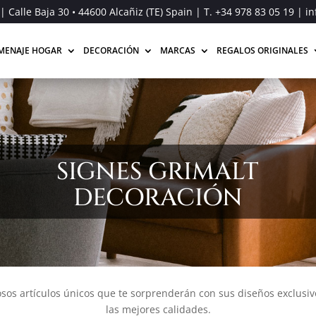
| Calle Baja 30 • 44600 Alcañiz (TE) Spain | T.
+34 978 83 05 19
| in
MENAJE HOGAR
DECORACIÓN
MARCAS
REGALOS ORIGINALES
SIGNES GRIMALT
DECORACIÓN
rosos artículos únicos que te sorprenderán con sus diseños exclusiv
las mejores calidades.