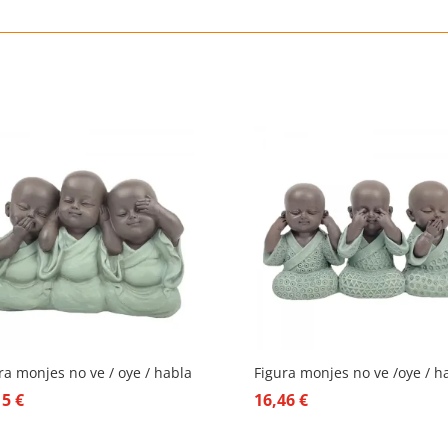
ra monjes no ve / oye / habla
Figura monjes no ve /oye / h
15
€
16,46
€