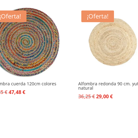
¡Oferta!
¡Oferta!
mbra cuerda 120cm colores
Alfombra redonda 90 cm. yu
natural
El
El
35
€
47,48
€
El
El
36,25
€
29,00
€
precio
precio
precio
precio
original
actual
original
actual
era:
es:
era:
es:
59,35 €.
47,48 €.
36,25 €.
29,00 €.