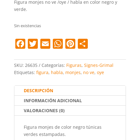
Figura monjes no ve /oye / habla en color negro y
verde.
Sin existencias
F
T
E
W
Pi
C
a
w
m
h
nt
o
c
itt
ai
at
er
m
SKU:
26635
Categorías:
Figuras
,
Signes-Grimal
e
er
l
s
e
p
Etiquetas:
figura
,
habla
,
monjes
,
no ve
,
oye
b
A
st
ar
o
p
tir
DESCRIPCIÓN
o
p
INFORMACIÓN ADICIONAL
k
VALORACIONES (0)
Figura monjes de color negro túnicas
verdes estampadas.