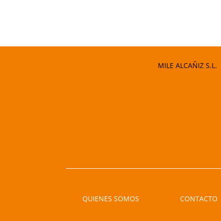
era:
es:
23,90 €.
20,00 €.
MILE ALCAÑIZ S.L.
QUIENES SOMOS
CONTACTO