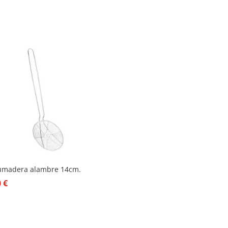
umadera alambre 14cm.
0
€