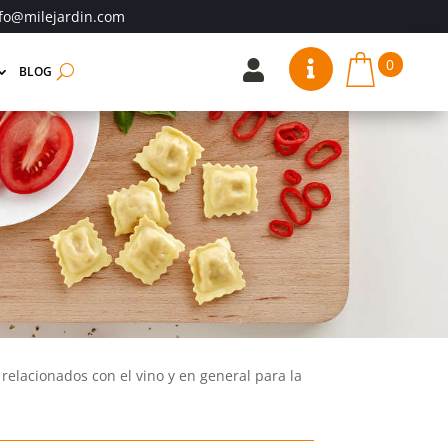
fo@milejardin.com
0


BLOG
relacionados con el vino y en general para la