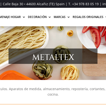
| Calle Baja 30 • 44600 Alcañiz (TE) Spain | T.
+34 978 83 05 19
| in
MENAJE HOGAR
DECORACIÓN
MARCAS
REGALOS ORIGINALES
METALTEX
culos. Aparatos de medida, almacenamiento, repostería, cortantes, 
cocina.