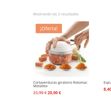
Mostrando los 2 resultados
¡Oferta!
Cortaverduras giratorio Rotomac
Esp
Metaltex
8,4
El
El
23,90
€
20,00
€
precio
precio
original
actual