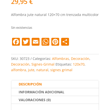
29,95
€
Alfombra jute natural 120×70 cm trenzada multicolor
Sin existencias
F
T
E
W
Pi
C
a
w
m
h
nt
o
c
itt
ai
at
er
m
SKU:
30723
Categorías:
Alfombras
,
Decoración
,
e
er
l
s
e
p
Decoración
,
Signes-Grimal
Etiquetas:
120x70
,
alfombra
,
jute
,
natural
,
signes grimal
b
A
st
ar
o
p
tir
DESCRIPCIÓN
o
p
INFORMACIÓN ADICIONAL
k
VALORACIONES (0)