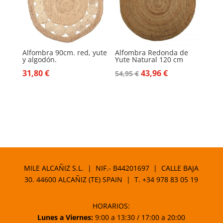
Alfombra 90cm. red, yute
Alfombra Redonda de
y algodón.
Yute Natural 120 cm
El
El
31,80
€
43,96
€
54,95
€
precio
precio
original
actual
era:
es:
54,95 €.
43,96 €.
MILE ALCAÑIZ S.L. | NIF.- B44201697 | CALLE BAJA
30. 44600 ALCAÑIZ (TE) SPAIN | T.
+34 978 83 05 19
HORARIOS:
Lunes a Viernes:
9:00 a 13:30 / 17:00 a 20:00