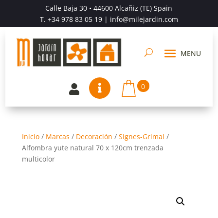
Calle Baja 30 • 44600 Alcañiz (TE) Spain
T.
+34 978 83 05 19
| info@milejardin.com
0


Inicio
/
Marcas
/
Decoración
/
Signes-Grimal
/
Alfombra yute natural 70 x 120cm trenzada
multicolor