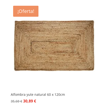
¡Oferta!
Alfombra yute natural 60 x 120cm
El
El
30,89
€
35,60
€