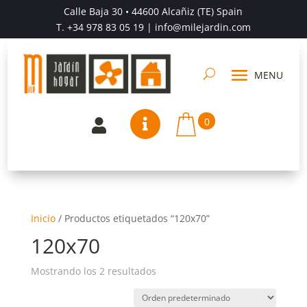
Calle Baja 30 • 44600 Alcañiz (TE) Spain
T.
+34 978 83 05 19
| info@milejardin.com
0


Inicio
/
Productos etiquetados “120x70”
120x70
Mostrando los 2 resultados