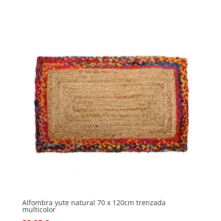
precio
precio
original
actual
era:
es:
35,60 €.
30,89 €.
Alfombra yute natural 70 x 120cm trenzada
multicolor