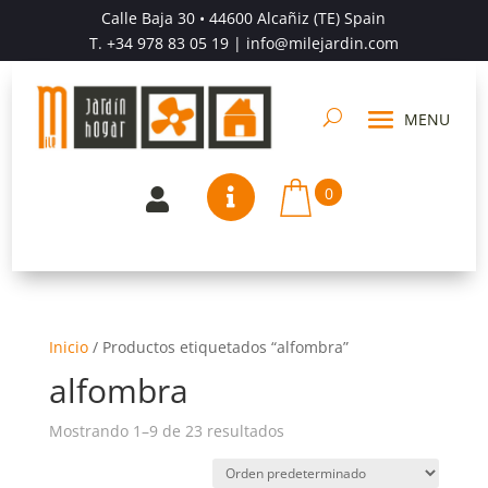
Calle Baja 30 • 44600 Alcañiz (TE) Spain
T.
+34 978 83 05 19
| info@milejardin.com
0


Inicio
/
Productos etiquetados “alfombra”
alfombra
Mostrando 1–9 de 23 resultados