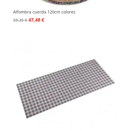
Alfombra cuerda 120cm colores
El
El
47,48
€
59,35
€
precio
precio
original
actual
era:
es:
59,35 €.
47,48 €.