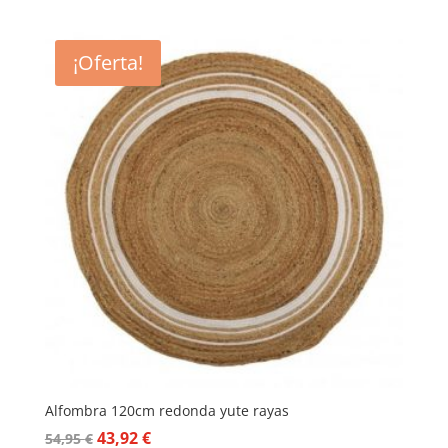
precio
precio
original
actual
era:
es:
¡Oferta!
54,95 €.
43,91 €.
Alfombra 120cm redonda yute rayas
El
El
43,92
€
54,95
€