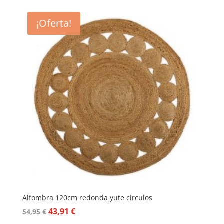
¡Oferta!
Alfombra 120cm redonda yute circulos
El
El
43,91
€
54,95
€