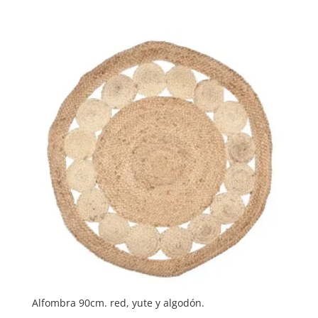
precio
precio
original
actual
era:
es:
54,95 €.
43,92 €.
Alfombra 90cm. red, yute y algodón.