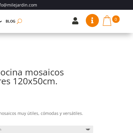
fo@milejardin.com
0


BLOG
cocina mosaicos
ores 120x50cm.
saicos muy útiles, cómodas y versátiles.