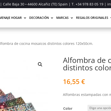
| Calle Baja 30 • 44600 Alcañiz (TE) Spain | T.
+34 978 83 05 19
| in
MENAJE HOGAR
DECORACIÓN
MARCAS
REGALOS ORIGINALES
lfombra de cocina mosaicos distintos colores 120x50cm.
Alfombra de 
distintos col
16,55
€
Alfombras estampadas con mo
Color