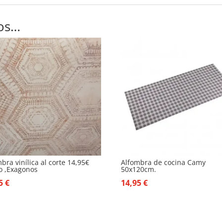
os…
bra vinílica al corte 14,95€
Alfombra de cocina Camy
o ,Exagonos
50x120cm.
95
€
14,95
€