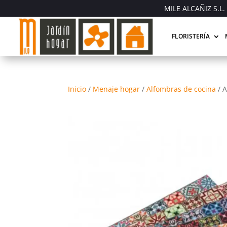
MILE ALCAÑIZ S.L. 
FLORISTERÍA
Inicio
/
Menaje hogar
/
Alfombras de cocina
/
A