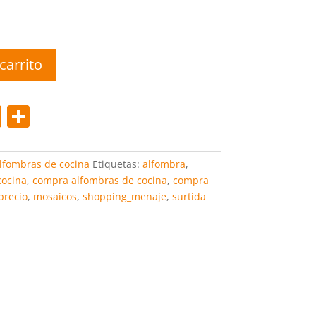
carrito
Pi
C
nt
o
er
m
lfombras de cocina
Etiquetas:
alfombra
,
e
p
cocina
,
compra alfombras de cocina
,
compra
precio
,
mosaicos
,
shopping_menaje
,
surtida
st
ar
tir