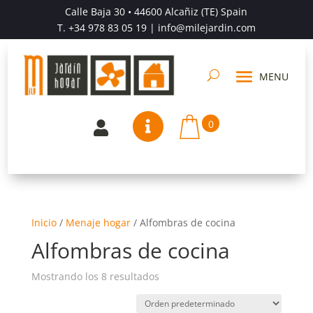
Calle Baja 30 • 44600 Alcañiz (TE) Spain
T.
+34 978 83 05 19
| info@milejardin.com
0


Inicio
/
Menaje hogar
/
Alfombras de cocina
Alfombras de cocina
Mostrando los 8 resultados