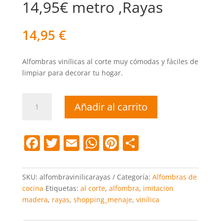
14,95€ metro ,Rayas
14,95
€
Alfombras vinílicas al corte muy cómodas y fáciles de
limpiar para decorar tu hogar.
Alfombra
Añadir al carrito
vinílica
al
corte
F
T
E
W
Pi
C
14,95€
a
w
m
h
nt
o
metro
,Rayas
c
itt
ai
at
er
m
SKU:
alfombravinilicarayas
Categoría:
Alfombras de
cantidad
e
er
l
s
e
p
cocina
Etiquetas:
al corte
,
alfombra
,
imitacion
madera
,
rayas
,
shopping_menaje
,
vinílica
b
A
st
ar