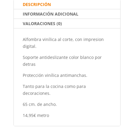
o
p
tir
DESCRIPCIÓN
o
p
INFORMACIÓN ADICIONAL
k
VALORACIONES (0)
Alfombra vinílica al corte, con impresion
digital.
Soporte antideslizante color blanco por
detras
Protección vinílica antimanchas.
Tanto para la cocina como para
decoraciones.
65 cm. de ancho.
14,95€ metro