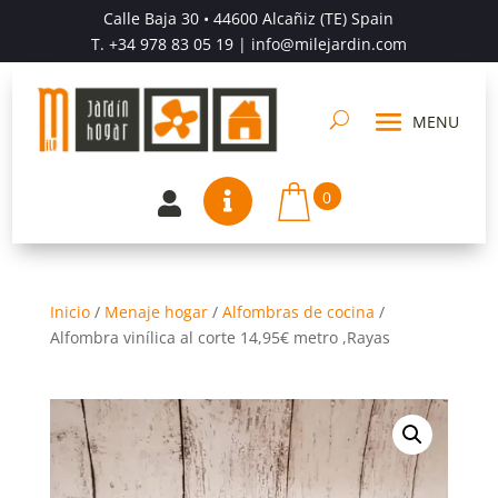
Calle Baja 30 • 44600 Alcañiz (TE) Spain
T.
+34 978 83 05 19
| info@milejardin.com
0


Inicio
/
Menaje hogar
/
Alfombras de cocina
/
Alfombra vinílica al corte 14,95€ metro ,Rayas