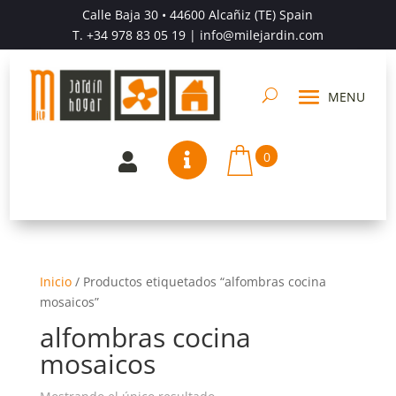
Calle Baja 30 • 44600 Alcañiz (TE) Spain
T.
+34 978 83 05 19
| info@milejardin.com
0


Inicio
/
Productos etiquetados “alfombras cocina
mosaicos”
alfombras cocina
mosaicos