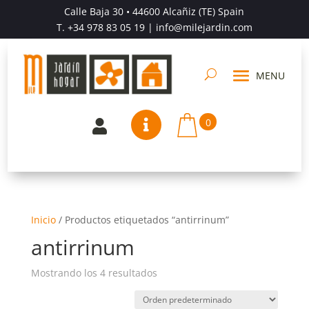
Calle Baja 30 • 44600 Alcañiz (TE) Spain
T.
+34 978 83 05 19
| info@milejardin.com
0


Inicio
/
Productos etiquetados “antirrinum”
antirrinum
Mostrando los 4 resultados