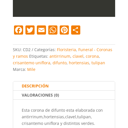
F
T
E
W
Pi
C
a
w
m
h
nt
o
c
itt
ai
at
er
m
SKU:
CD2
Categorías:
Floristeria
,
Funeral - Coronas
e
er
l
s
e
p
y ramos
Etiquetas:
antirrinum
,
clavel
,
corona
,
crisantemo uniflora
,
difunto
,
hortensias
,
tulipan
b
A
st
ar
Marca:
Mile
o
p
tir
o
p
DESCRIPCIÓN
k
VALORACIONES (0)
Esta corona de difunto esta elaborada con
antirrinum,hortensias,clavel,tulipan,
crisantemo uniflora y distintos verdes.