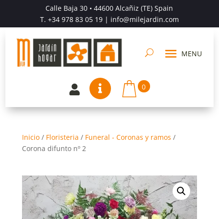
Calle Baja 30 • 44600 Alcañiz (TE) Spain
T.
+34 978 83 05 19
| info@milejardin.com
0


Inicio
/
Floristeria
/
Funeral - Coronas y ramos
/
Corona difunto nº 2