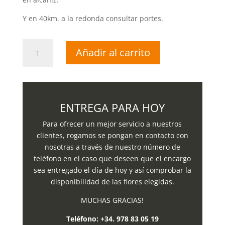
Y en 40km. a la redonda consultar portes.
Corona
Añadir al carrito
difunto
nº
2
cantidad
ENTREGA PARA HOY
Para ofrecer un mejor servicio a nuestros
clientes, rogamos se pongan en contacto con
nosotras a través de nuestro número de
teléfono en el caso que deseen que el encargo
sea entregado el día de hoy y así comprobar la
disponibilidad de las flores elegidas.
MUCHAS GRACIAS!
Teléfono:
+34. 978 83 05 19