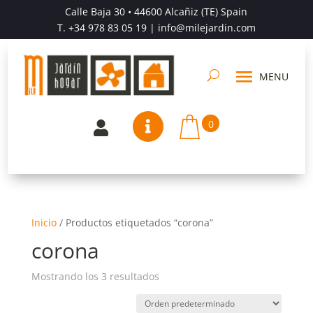
Calle Baja 30 • 44600 Alcañiz (TE) Spain
T.
+34 978 83 05 19
| info@milejardin.com
0


Inicio
/
Productos etiquetados “corona”
corona
Mostrando los 3 resultados