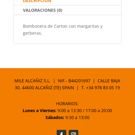
DESCRIPCIÓN
o
p
VALORACIONES (0)
k
Bombonera de Carton con margaritas y
gerberas.
MILE ALCAÑIZ S.L. | NIF.- B44201697 | CALLE BAJA
30. 44600 ALCAÑIZ (TE) SPAIN | T.
+34 978 83 05 19
HORARIOS:
Lunes a Viernes:
9:00 a 13:30 / 17:00 a 20:00
Sábados:
9:30 a 13:00