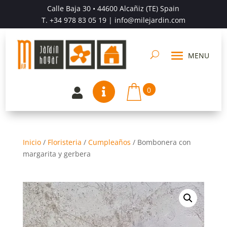
Calle Baja 30 • 44600 Alcañiz (TE) Spain
T.
+34 978 83 05 19
| info@milejardin.com
0


Inicio
/
Floristeria
/
Cumpleaños
/
Bombonera con
margarita y gerbera