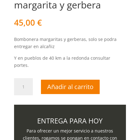
margarita y gerbera
45,00
€
Bombonera margaritas y gerberas, solo se podra
entregar en alcañiz
Y en pueblos de 40 km a la redonda consultar
portes.
Bombonera
Añadir al carrito
con
margarita
y
gerbera
cantidad
ENTREGA PARA HOY
Para ofrecer un mejor servicio a nuestros
clientes, rogamos se pongan en contacto con