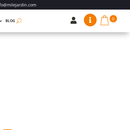
fo@milejardin.com
0


BLOG