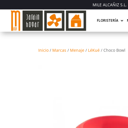
MILE ALCAÑIZ S.L. 
FLORISTERÍA
Inicio
/
Marcas
/
Menaje
/
LéKué
/
Choco Bowl