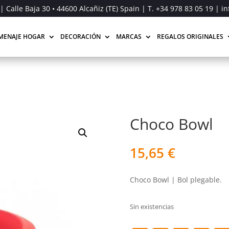
| Calle Baja 30 • 44600 Alcañiz (TE) Spain | T.
+34 978 83 05 19
| in
MENAJE HOGAR
DECORACIÓN
MARCAS
REGALOS ORIGINALES
Choco Bowl
15,65
€
Choco Bowl | Bol plegable.
Sin existencias