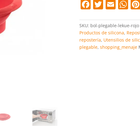
F
T
E
W
a
w
m
h
c
itt
ai
at
SKU:
bol-plegable-lekue-rojo
e
er
l
s
Productos de silicona
,
Repost
repostería
,
Utensilios de sili
b
A
plegable
,
shopping_menaje
o
p
o
p
k