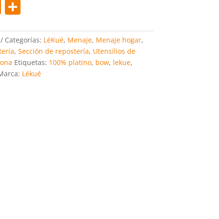
Pi
C
nt
o
er
m
Categorías:
LéKué
,
Menaje
,
Menaje hogar
,
e
p
ería
,
Sección de repostería
,
Utensilios de
cona
Etiquetas:
100% platino
,
bow
,
lekue
,
st
ar
Marca:
Lékué
tir