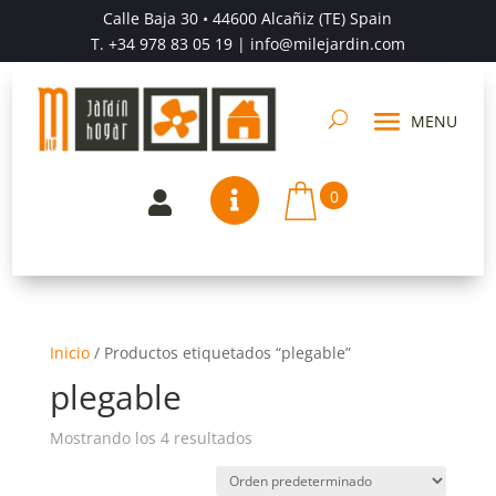
Calle Baja 30 • 44600 Alcañiz (TE) Spain
T.
+34 978 83 05 19
| info@milejardin.com
0


Inicio
/
Productos etiquetados “plegable”
plegable
Mostrando los 4 resultados