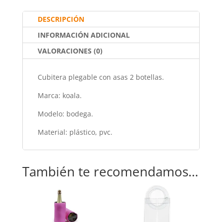
o
p
tir
DESCRIPCIÓN
o
p
INFORMACIÓN ADICIONAL
k
VALORACIONES (0)
Cubitera plegable con asas 2 botellas.
Marca: koala.
Modelo: bodega.
Material: plástico, pvc.
También te recomendamos…