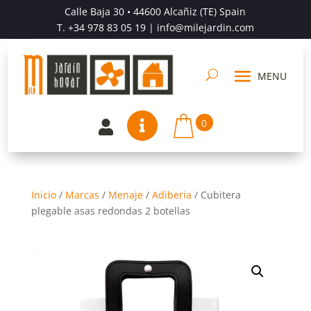
Calle Baja 30 • 44600 Alcañiz (TE) Spain
T.
+34 978 83 05 19
| info@milejardin.com
0


Inicio
/
Marcas
/
Menaje
/
Adiberia
/
Cubitera
plegable asas redondas 2 botellas