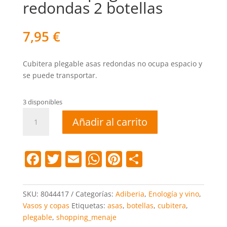
redondas 2 botellas
7,95
€
Cubitera plegable asas redondas no ocupa espacio y
se puede transportar.
3 disponibles
Cubitera
Añadir al carrito
plegable
asas
redondas
F
T
E
W
Pi
C
2
a
w
m
h
nt
o
botellas
cantidad
c
itt
ai
at
er
m
SKU:
8044417
Categorías:
Adiberia
,
Enología y vino
,
e
er
l
s
e
p
Vasos y copas
Etiquetas:
asas
,
botellas
,
cubitera
,
plegable
,
shopping_menaje
b
A
st
ar