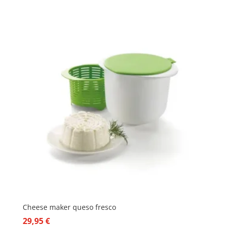
precio
precio
original
actual
era:
es:
24,50 €.
12,25 €.
Cheese maker queso fresco
29,95
€