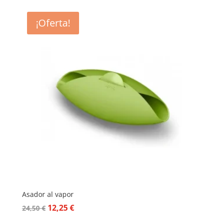
¡Oferta!
Asador al vapor
El
El
12,25
€
24,50
€