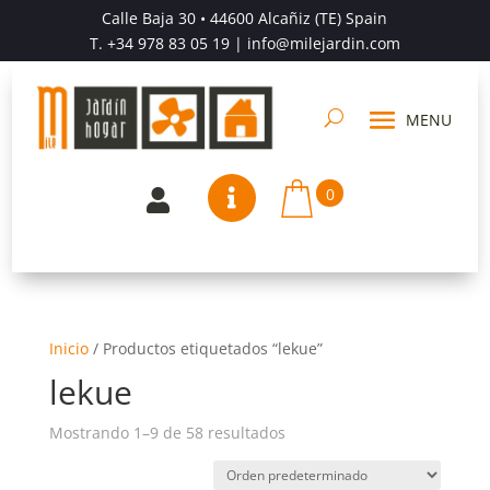
Calle Baja 30 • 44600 Alcañiz (TE) Spain
T.
+34 978 83 05 19
| info@milejardin.com
0


Inicio
/
Productos etiquetados “lekue”
lekue
Mostrando 1–9 de 58 resultados