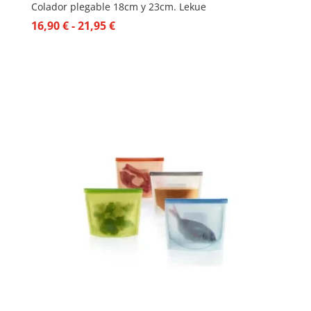
Colador plegable 18cm y 23cm. Lekue
Rango
16,90
€
-
21,95
€
de
precios:
desde
16,90 €
hasta
21,95 €