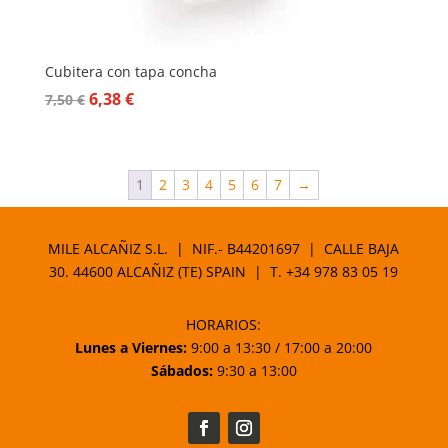
Cubitera con tapa concha
El
El
6,38
€
7,50
€
precio
precio
original
actual
era:
es:
1
2
3
4
5
6
7
→
7,50 €.
6,38 €.
MILE ALCAÑIZ S.L. | NIF.- B44201697 | CALLE BAJA
30. 44600 ALCAÑIZ (TE) SPAIN | T.
+34 978 83 05 19
HORARIOS:
Lunes a Viernes:
9:00 a 13:30 / 17:00 a 20:00
Sábados:
9:30 a 13:00