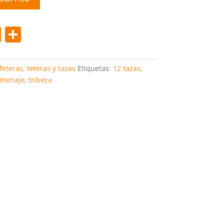
Pi
C
nt
o
er
m
feteras, teteras y tazas
Etiquetas:
12 tazas
,
e
p
_menaje
,
tribeca
st
ar
tir