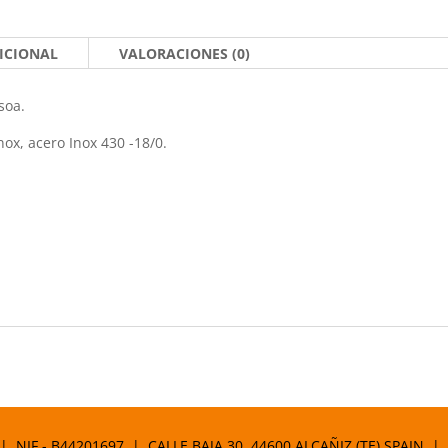
ICIONAL
VALORACIONES (0)
soa.
nox, acero Inox 430 -18/0.
 | NIF.- B44201697 | CALLE BAJA 30. 44600 ALCAÑIZ (TE) SPAIN |