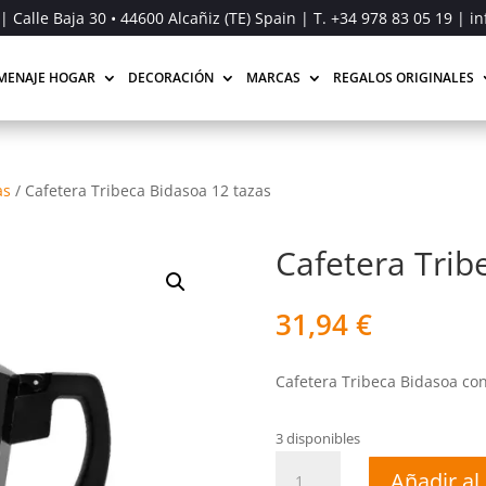
| Calle Baja 30 • 44600 Alcañiz (TE) Spain | T.
+34 978 83 05 19
| in
MENAJE HOGAR
DECORACIÓN
MARCAS
REGALOS ORIGINALES
as
/
Cafetera Tribeca Bidasoa 12 tazas
Cafetera Trib
31,94
€
Cafetera Tribeca Bidasoa con 
3 disponibles
Cafetera
Añadir al 