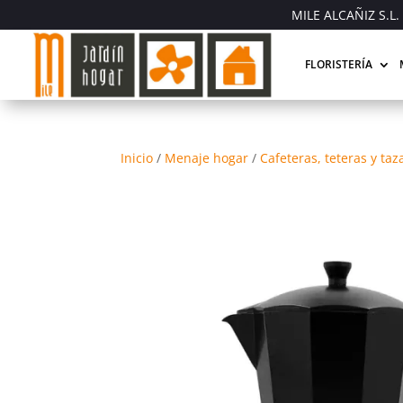
MILE ALCAÑIZ S.L. 
FLORISTERÍA
Inicio
/
Menaje hogar
/
Cafeteras, teteras y taz