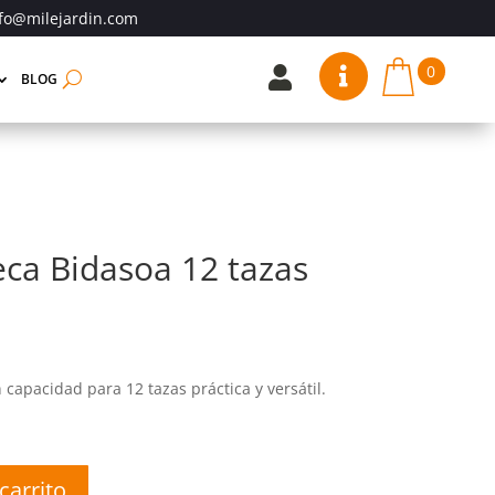
fo@milejardin.com
0


BLOG
eca Bidasoa 12 tazas
capacidad para 12 tazas práctica y versátil.
carrito