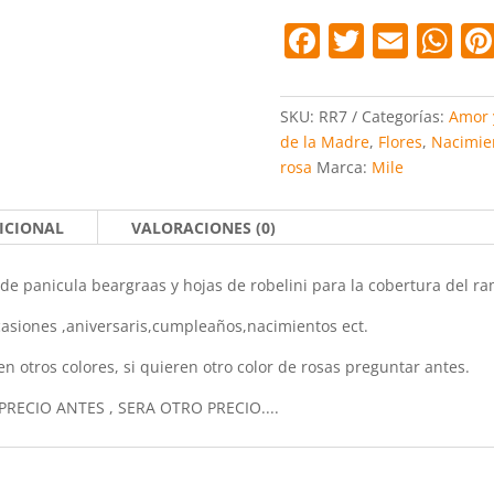
F
T
E
W
a
w
m
h
c
itt
ai
at
SKU:
RR7
Categorías:
Amor 
e
er
l
s
de la Madre
,
Flores
,
Nacimie
rosa
Marca:
Mile
b
A
o
p
ICIONAL
VALORACIONES (0)
o
p
k
 panicula beargraas y hojas de robelini para la cobertura del ra
asiones ,aniversaris,cumpleaños,nacimientos ect.
n otros colores, si quieren otro color de rosas preguntar antes.
 PRECIO ANTES , SERA OTRO PRECIO....