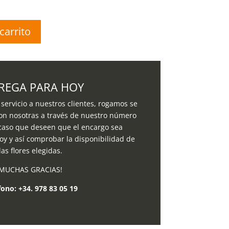
carrito
REGA PARA HOY
servicio a nuestros clientes, rogamos se
on nosotras a través de nuestro número
 caso que deseen que el encargo sea
oy y así comprobar la disponibilidad de
las flores elegidas.
MUCHAS GRACIAS!
fono:
+34. 978 83 05 19