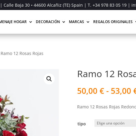
| Calle Baja 30 • 44600 Alcañiz (TE) Spain | T.
+34 978 83 05 19
| in
MENAJE HOGAR
DECORACIÓN
MARCAS
REGALOS ORIGINALES
/
Ramo 12 Rosas Rojas
Ramo 12 Rosa
50,00
€
-
53,00
Ramo 12 Rosas Rojas Redond
tipo