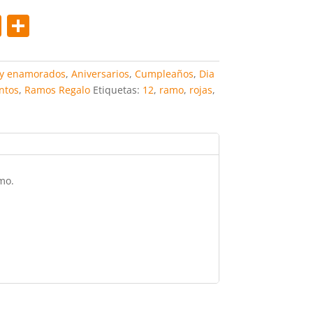
Pi
C
nt
o
er
m
y enamorados
,
Aniversarios
,
Cumpleaños
,
Dia
e
p
ntos
,
Ramos Regalo
Etiquetas:
12
,
ramo
,
rojas
,
st
ar
tir
mo.