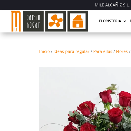
MILE ALCAÑIZ S.L. 
FLORISTERÍA
Inicio
/
Ideas para regalar
/
Para ellas
/
Flores