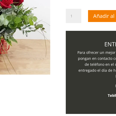
Ramo
Añadir al 
12
Rosas
Rojas
cantidad
ENT
Para ofrecer un mejor 
pongan en contacto c
de teléfono en el
entregado el día de h
Telé