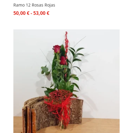
Ramo 12 Rosas Rojas
Rango
50,00
€
-
53,00
€
de
precios:
desde
50,00 €
hasta
53,00 €