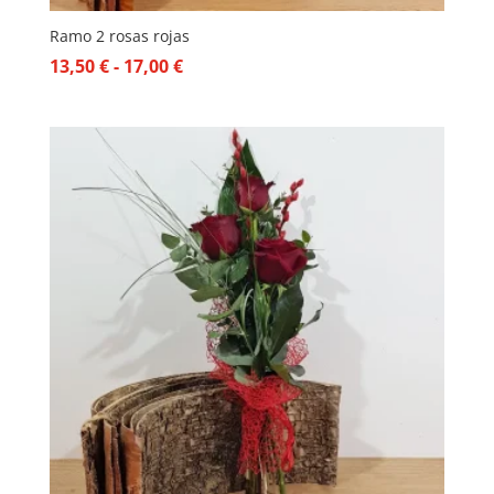
Ramo 2 rosas rojas
Rango
13,50
€
-
17,00
€
de
precios:
desde
13,50 €
hasta
17,00 €