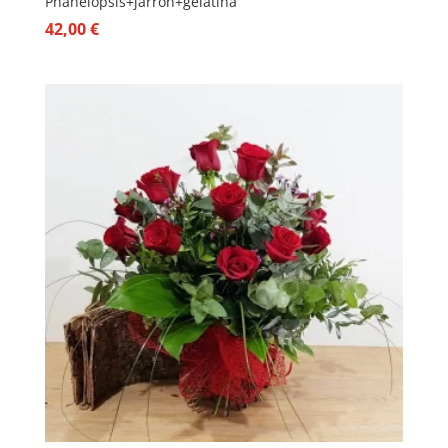
Phanelopsis+jarron+gelatina
42,00
€