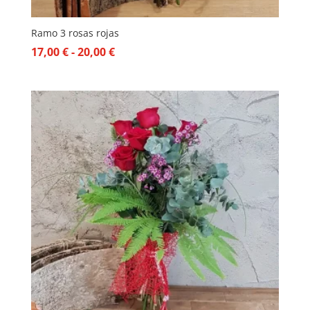
Ramo 3 rosas rojas
Rango
17,00
€
-
20,00
€
de
precios:
desde
17,00 €
hasta
20,00 €