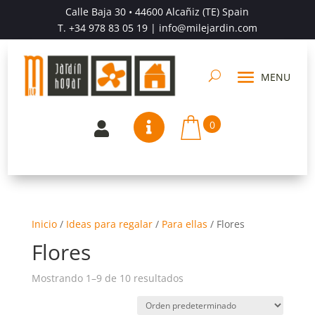
Calle Baja 30 • 44600 Alcañiz (TE) Spain
T.
+34 978 83 05 19
| info@milejardin.com
0


Inicio
/
Ideas para regalar
/
Para ellas
/
Flores
Flores
Mostrando 1–9 de 10 resultados