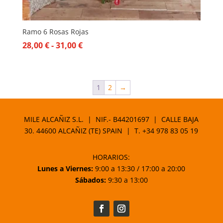
Ramo 6 Rosas Rojas
Rango
28,00
€
-
31,00
€
de
precios:
desde
1
2
→
28,00 €
hasta
MILE ALCAÑIZ S.L. | NIF.- B44201697 | CALLE BAJA
31,00 €
30. 44600 ALCAÑIZ (TE) SPAIN | T.
+34 978 83 05 19
HORARIOS:
Lunes a Viernes:
9:00 a 13:30 / 17:00 a 20:00
Sábados:
9:30 a 13:00