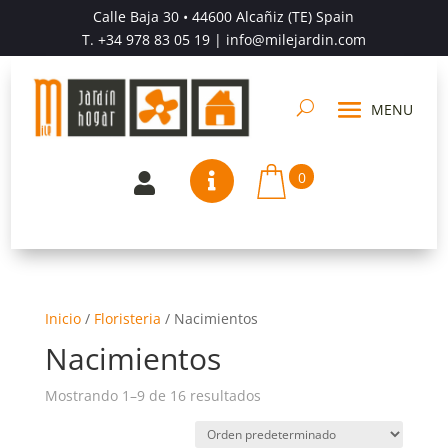
Calle Baja 30 • 44600 Alcañiz (TE) Spain
T.
+34 978 83 05 19
| info@milejardin.com
0


Inicio
/
Floristeria
/
Nacimientos
Nacimientos
Mostrando 1–9 de 16 resultados