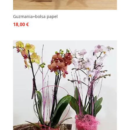
Guzmania+bolsa papel
18,00
€