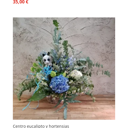
35,00
€
Centro eucalipto y hortensias