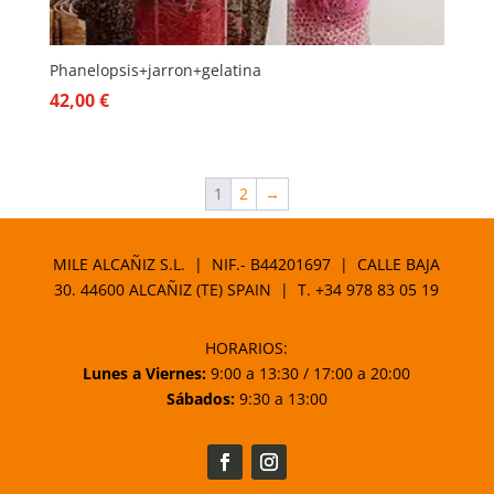
Phanelopsis+jarron+gelatina
42,00
€
1
2
→
MILE ALCAÑIZ S.L. | NIF.- B44201697 | CALLE BAJA
30. 44600 ALCAÑIZ (TE) SPAIN | T.
+34 978 83 05 19
HORARIOS:
Lunes a Viernes:
9:00 a 13:30 / 17:00 a 20:00
Sábados:
9:30 a 13:00