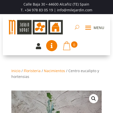
Calle Baja 30 • 44600 Alcañiz (TE) Spain
T.
+34 978 83 05 19
| info@milejardin.com
0


Inicio
/
Floristeria
/
Nacimientos
/
Centro eucalipto y
hortensias