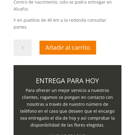
Centro de nacimiento, solo se podra entregar en
Alcañiz.
Y en pueblos de 40 km a la redonda consultar
portes.
Centro
Añadir al carrito
eucalipto
y
hortensias
cantidad
ENTREGA PARA HOY
Para ofrecer un mejor servicio a nuestros
clientes, rogamos se pongan en contacto con
nosotras a través de nuestro número de
teléfono en el caso que deseen que el encargo
sea entregado el día de hoy y así comprobar la
disponibilidad de las flores elegidas.