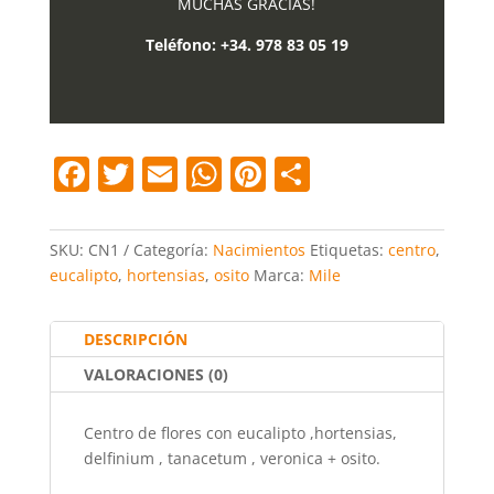
MUCHAS GRACIAS!
Teléfono:
+34. 978 83 05 19
F
T
E
W
Pi
C
a
w
m
h
nt
o
c
itt
ai
at
er
m
SKU:
CN1
Categoría:
Nacimientos
Etiquetas:
centro
,
e
er
l
s
e
p
eucalipto
,
hortensias
,
osito
Marca:
Mile
b
A
st
ar
o
p
tir
DESCRIPCIÓN
o
p
VALORACIONES (0)
k
Centro de flores con eucalipto ,hortensias,
delfinium , tanacetum , veronica + osito.