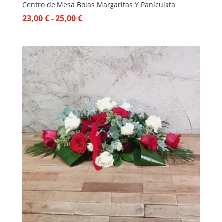
Centro de Mesa Bolas Margaritas Y Paniculata
Rango
23,00
€
-
25,00
€
de
precios:
desde
23,00 €
hasta
25,00 €