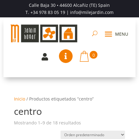
Calle Baja 30 • 44600 Alcañiz (TE) Spain
T.
+34 978 83 05 19
| info@milejardin.com
0


Inicio
/
Productos etiquetados “centro”
centro
Mostrando 1–9 de 18 resultados