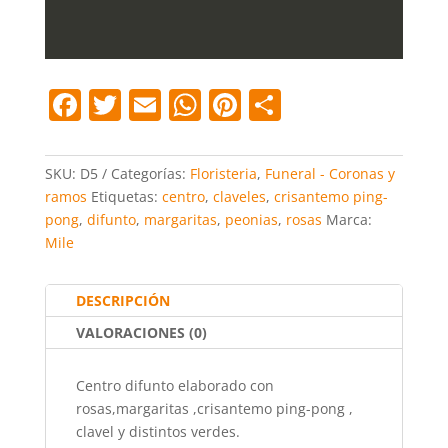
F
T
E
W
Pi
C
a
w
m
h
nt
o
c
itt
ai
at
er
m
SKU:
D5
Categorías:
Floristeria
,
Funeral - Coronas y
e
er
l
s
e
p
ramos
Etiquetas:
centro
,
claveles
,
crisantemo ping-
pong
,
difunto
,
margaritas
,
peonias
,
rosas
Marca:
b
A
st
ar
Mile
o
p
tir
o
p
DESCRIPCIÓN
k
VALORACIONES (0)
Centro difunto elaborado con
rosas,margaritas ,crisantemo ping-pong ,
clavel y distintos verdes.