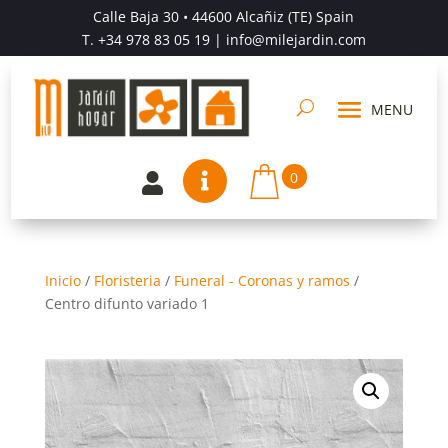
Calle Baja 30 • 44600 Alcañiz (TE) Spain
T.
+34 978 83 05 19
| info@milejardin.com
0


Inicio
/
Floristeria
/
Funeral - Coronas y ramos
/
Centro difunto variado 1