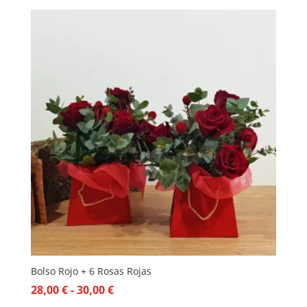
Bolso Rojo + 6 Rosas Rojas
Rango
28,00
€
-
30,00
€