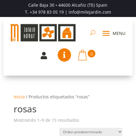
Calle Baja 30 • 44600 Alcañiz (TE) Spain
T.
+34 978 83 05 19
| info@milejardin.com
0


Inicio
/
Productos etiquetados “rosas”
rosas
Mostrando 1–9 de 15 resultados