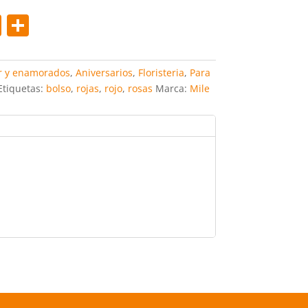
Pi
C
nt
o
er
m
 y enamorados
,
Aniversarios
,
Floristeria
,
Para
e
p
Etiquetas:
bolso
,
rojas
,
rojo
,
rosas
Marca:
Mile
st
ar
tir