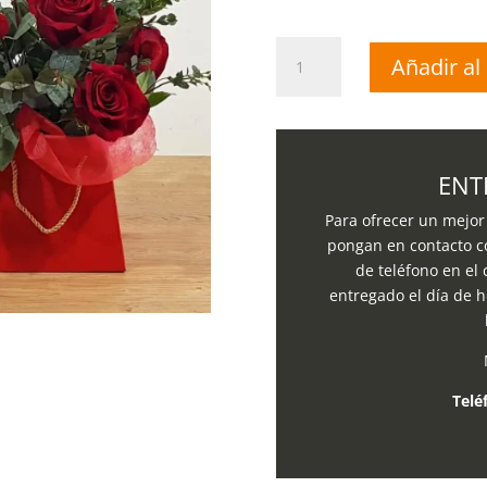
Bolso
Añadir al 
Rojo
+
6
Rosas
Rojas
ENT
cantidad
Para ofrecer un mejor 
pongan en contacto c
de teléfono en el
entregado el día de h
Telé