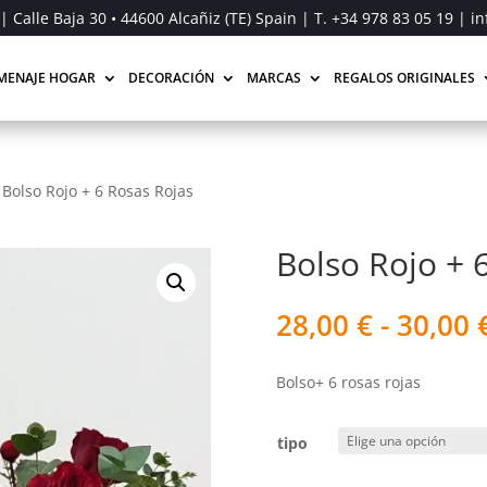
| Calle Baja 30 • 44600 Alcañiz (TE) Spain | T.
+34 978 83 05 19
| in
MENAJE HOGAR
DECORACIÓN
MARCAS
REGALOS ORIGINALES
/
Bolso Rojo + 6 Rosas Rojas
Bolso Rojo + 
28,00
€
-
30,00
Bolso+ 6 rosas rojas
tipo