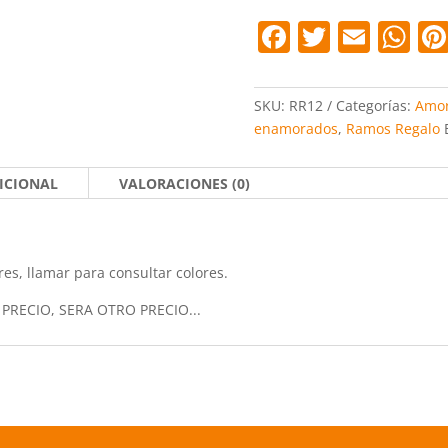
F
T
E
W
a
w
m
h
c
itt
ai
at
SKU:
RR12
Categorías:
Amor
e
er
l
s
enamorados
,
Ramos Regalo
b
A
ICIONAL
VALORACIONES (0)
o
p
o
p
k
es, llamar para consultar colores.
R PRECIO, SERA OTRO PRECIO...