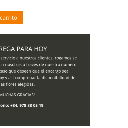
carrito
REGA PARA HOY
servicio a nuestros clientes, rogamos se
on nosotras a través de nuestro número
 caso que deseen que el encargo sea
oy y así comprobar la disponibilidad de
las flores elegidas.
MUCHAS GRACIAS!
fono:
+34. 978 83 05 19